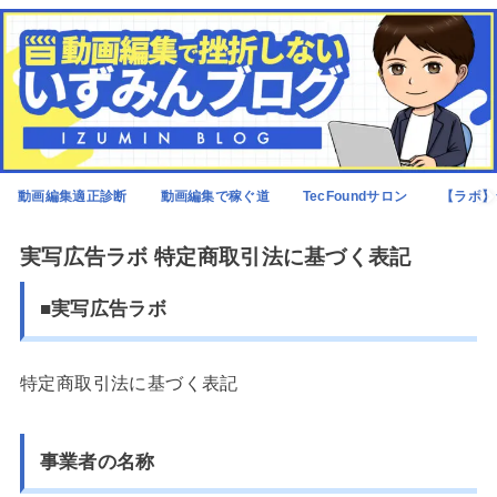
動画編集適正診断
動画編集で稼ぐ道
TecFoundサロン
【ラボ】
実写広告ラボ 特定商取引法に基づく表記
■実写広告ラボ
特定商取引法に基づく表記
事業者の名称