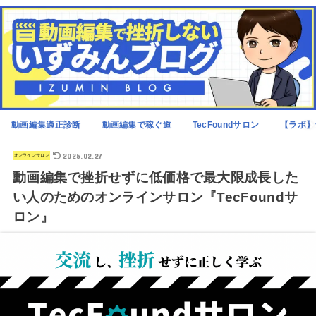
動画編集適正診断
動画編集で稼ぐ道
TecFoundサロン
【ラボ】
2025.02.27
オンラインサロン
動画編集で挫折せずに低価格で最大限成長した
い人のためのオンラインサロン『TecFoundサ
ロン』