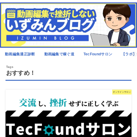
動画編集適正診断
動画編集で稼ぐ道
TecFoundサロン
【ラボ】
おすすめ！
オンラインサロン