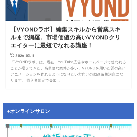
【VYONDラボ】編集スキルから営業スキ
ルまで網羅。市場価値の高いVYONDクリ
エイターに最短でなれる講座！
2026.03.11
「VYONDラボ」は、現在、YouTube広告やホームページで使われる
ことが増えてきた、高単価な案件が多い、VYONDを用いた質の高い
アニメーションを作れるようになりたい方向けの動画編集講座にな
ります。 購入者限定で参加...
●オンラインサロン