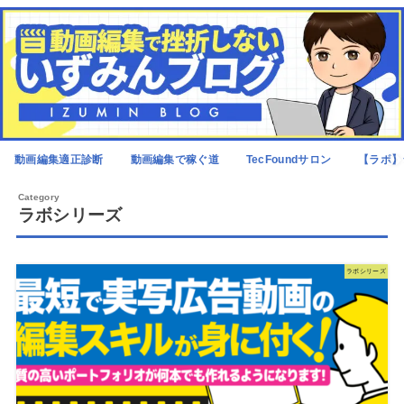
動画編集適正診断
動画編集で稼ぐ道
TecFoundサロン
【ラボ】
ラボシリーズ
ラボシリーズ