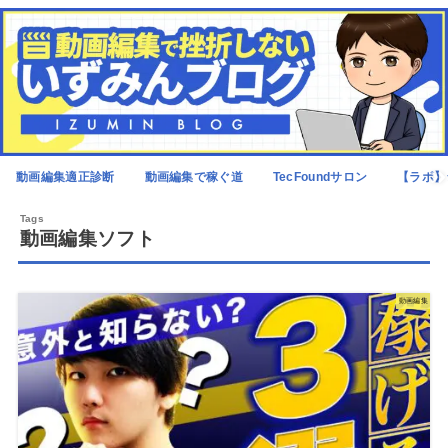
動画編集適正診断
動画編集で稼ぐ道
TecFoundサロン
【ラボ】
動画編集ソフト
動画編集