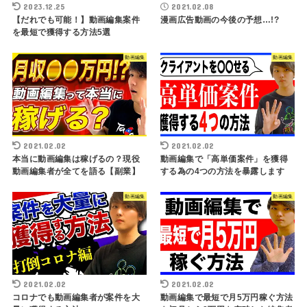
2023.12.25
2021.02.08
【だれでも可能！】動画編集案件
漫画広告動画の今後の予想…!?
を最短で獲得する方法5選
動画編集
動画編集
2021.02.02
2021.02.02
本当に動画編集は稼げるの？現役
動画編集で「高単価案件」を獲得
動画編集者が全てを語る【副業】
する為の4つの方法を暴露します
動画編集
動画編集
2021.02.02
2021.02.02
コロナでも動画編集者が案件を大
動画編集で最短で月5万円稼ぐ方法