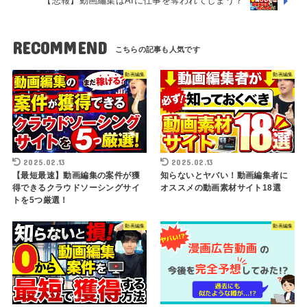
【悲報】動画編集はAIに仕事を奪われてしまう？
RECOMMEND
動画編集
動画編集
2025.02.13
2025.02.13
【最短最速】動画編集の案件が獲
知らないとヤバい！動画編集者に
得できるクラウドソーシングサイ
オススメの動画素材サイト18選
トを5つ厳選！
動画編集
動画編集