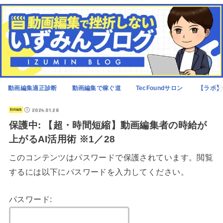
動画編集適正診断
動画編集で稼ぐ道
TecFoundサロン
【ラボ】
2024.01.28
動画編集
保護中: 【超・時間短縮】動画編集者の時給が
上がるAI活用術 ※1／28
このコンテンツはパスワードで保護されています。閲覧
するには以下にパスワードを入力してください。
パスワード: