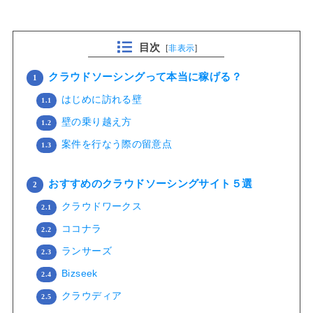
目次
[
非表示
]
クラウドソーシングって本当に稼げる？
1
はじめに訪れる壁
1.1
壁の乗り越え方
1.2
案件を行なう際の留意点
1.3
おすすめのクラウドソーシングサイト５選
2
クラウドワークス
2.1
ココナラ
2.2
ランサーズ
2.3
Bizseek
2.4
クラウディア
2.5