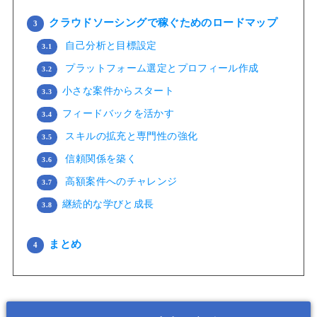
クラウドソーシングで稼ぐためのロードマップ
3
自己分析と目標設定
3.1
プラットフォーム選定とプロフィール作成
3.2
小さな案件からスタート
3.3
フィードバックを活かす
3.4
スキルの拡充と専門性の強化
3.5
信頼関係を築く
3.6
高額案件へのチャレンジ
3.7
継続的な学びと成長
3.8
まとめ
4