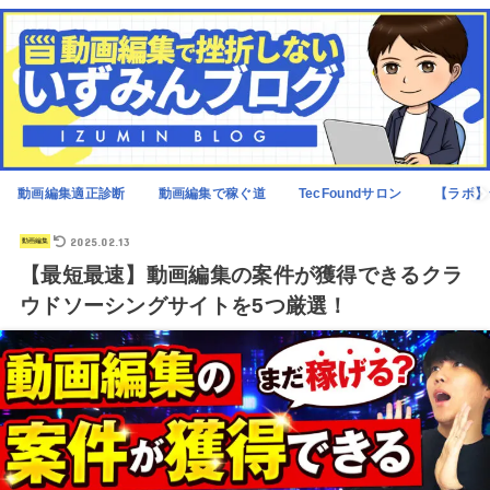
動画編集適正診断
動画編集で稼ぐ道
TecFoundサロン
【ラボ】
2025.02.13
動画編集
【最短最速】動画編集の案件が獲得できるクラ
ウドソーシングサイトを5つ厳選！